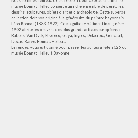
Nous sommes heureux d’être présent pour ce beau chantier, le
musée Bonnat-Helleu conserve un riche ensemble de peintures,
dessins, sculptures, objets d’art et d’archéologie. Cette superbe
collection doit son origine à la générosité du peintre bayonnais
Léon Bonnat (1833-1922). Ce magnifique bâtiment inauguré en
1902 abrite les oeuvres des plus grands artistes européens :
Rubens, Van Dyck, El Greco, Goya, Ingres, Delacroix, Géricault,
Degas, Barye, Bonnat, Helleu…
Le rendez-vous est donné pour passer les portes à l’été 2025 du
musée Bonnat-Helleu à Bayonne !