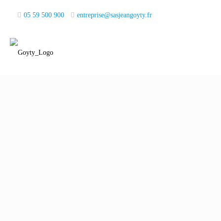
05 59 500 900
entreprise@sasjeangoyty.fr
Filter by
Categories
O’NEILL – ANGLET
CENTRE COMMERCIAL GRAND MAIL – Saint-Paul-les-Dax
GROUPE CEGECLIM – ANGLET