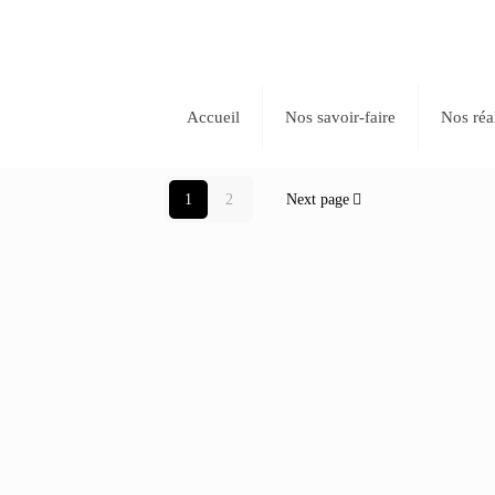
Accueil
Nos savoir-faire
Nos réa
SAS JEAN GOYTY – BAYONNE
PASAIA – ANGLET
Chocolaterie Puyodebat
1
2
Next page