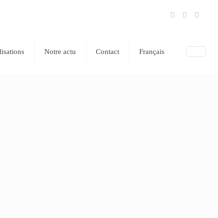
Show all
lisations
Notre actu
Contact
Français
CENTRE COMMERCIAL BAB2 – ANGLET
ALKI – LARRESSORE